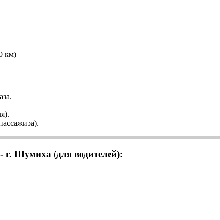
0 км)
аза.
я).
 пассажира).
 г. Шумиха (для водителей):