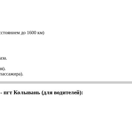
сстоянием до 1600 км)
аза.
я).
 пассажира).
- пгт Колывань (для водителей):