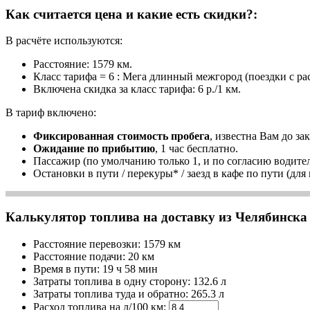
Как считается цена и какие есть скидки?:
В расчёте используются:
Расстояние: 1579 км.
Класс тарифа = 6 : Мега длинный межгород (поездки с ра
Включена скидка за класс тарифа: 6 р./1 км.
В тариф включено:
Фиксированная стоимость пробега
, известна Вам до зак
Ожидание по прибытию
, 1 час бесплатно.
Пассажир (по умолчанию только 1, и по согласию водител
Остановки в пути / перекуры* / заезд в кафе по пути (для
Калькулятор топлива на доставку из Челябинска 
Расстояние перевозки:
1579 км
Расстояние подачи: 20 км
Время
в пути
:
19 ч 58 мин
Затраты топлива в одну сторону:
132.6 л
Затраты топлива туда и обратно:
265.3 л
Расход топлива на л/100 км: