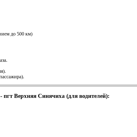
нием до 500 км)
аза.
я).
 пассажира).
- пгт Верхняя Синячиха (для водителей):